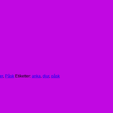
er
,
Påsk
Etiketter:
anka
,
djur
,
påsk