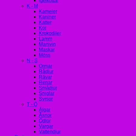
Igelkottar
K - M
Kameler
Kaniner
Katter
Kor
Krokodiler
Lamm
Marsvin
Maskar
Möss
N - S
Ormar
Rådjur
Rävar
Renar
Smådjur
Sniglar
Syrsor
T - Ö
Älgar
Åsnor
Ödlor
Vargar
Vattendjur