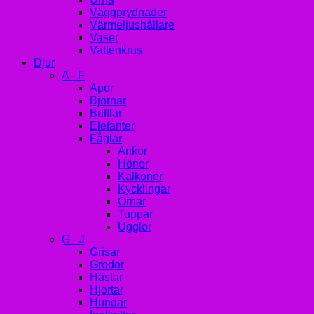
Väggprydnader
Värmeljushållare
Vaser
Vattenkrus
Djur
A - F
Apor
Björnar
Bufflar
Elefanter
Fåglar
Ankor
Hönor
Kalkoner
Kycklingar
Örnar
Tuppar
Ugglor
G - J
Grisar
Grodor
Hästar
Hjortar
Hundar