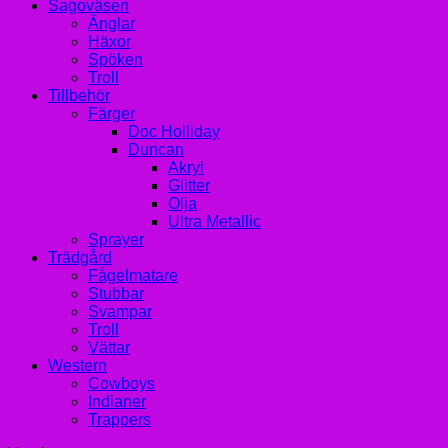
Sagoväsen
Änglar
Häxor
Spöken
Troll
Tillbehör
Färger
Doc Holliday
Duncan
Akryl
Glitter
Olja
Ultra Metallic
Sprayer
Trädgård
Fågelmatare
Stubbar
Svampar
Troll
Vättar
Western
Cowboys
Indianer
Trappers