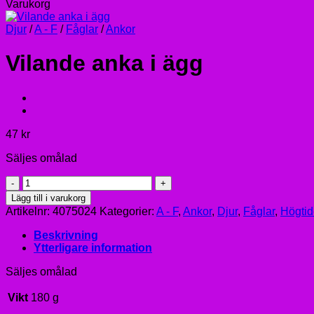
Varukorg
Djur
/
A - F
/
Fåglar
/
Ankor
Vilande anka i ägg
47
kr
Säljes omålad
Vilande
anka
Lägg till i varukorg
i
Artikelnr:
4075024
Kategorier:
A - F
,
Ankor
,
Djur
,
Fåglar
,
Högtid
ägg
mängd
Beskrivning
Ytterligare information
Säljes omålad
Vikt
180 g