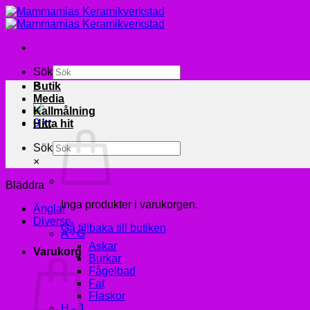
Skip
to
content
Sök
×
Butik
Media
Kallmålning
0
kr
Hitta hit
Sök
×
Bläddra
Inga produkter i varukorgen.
Änglar
Diverse
Gå tillbaka till butiken
A - G
Askar
Varukorg
Burkar
Fågelbad
Fat
Flaskor
H - J