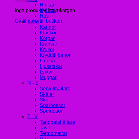
Hinkar
Inga produkter i varukorgen.
Hjärtan
Hus
Gå tillbaka till butiken
K - M
Kannor
Klockor
Korgar
Kransar
Krukor
Kryddtillbehör
Lampa
Ljusstakar
Lyktor
Muggar
N - S
Servetthållare
Skålar
Skor
Sparbössor
Speldosor
T - V
Tandpetshållare
Tavlor
Termometrar
Urna