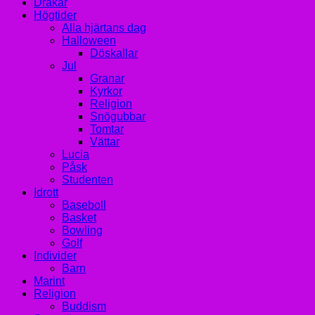
Drakar
Högtider
Alla hjärtans dag
Halloween
Döskallar
Jul
Granar
Kyrkor
Religion
Snögubbar
Tomtar
Vättar
Lucia
Påsk
Studenten
Idrott
Baseboll
Basket
Bowling
Golf
Individer
Barn
Marint
Religion
Buddism