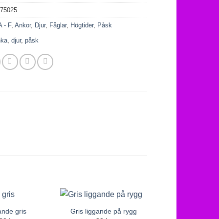
075025
A - F
,
Ankor
,
Djur
,
Fåglar
,
Högtider
,
Påsk
nka
,
djur
,
påsk
ande gris
Gris liggande på rygg
Sittande gri