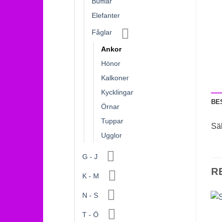
Bufflar
Elefanter
Fåglar
Ankor
Hönor
Kalkoner
Kycklingar
BE
Örnar
Tuppar
Sä
Ugglor
G - J
R
K - M
N - S
T - Ö