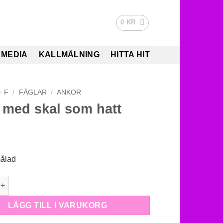
0
KR
MEDIA
KALLMÅLNING
HITTA HIT
- F
/
FÅGLAR
/
ANKOR
 med skal som hatt
målad
skal som hatt mängd
LÄGG TILL I VARUKORG