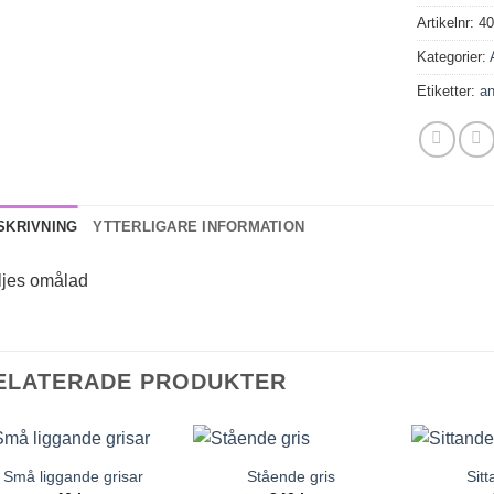
Artikelnr:
4
Kategorier:
Etiketter:
a
SKRIVNING
YTTERLIGARE INFORMATION
ljes omålad
ELATERADE PRODUKTER
Små liggande grisar
Stående gris
Sitt