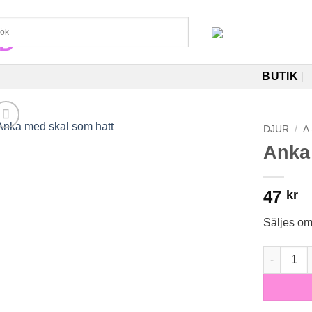
BUTIK
DJUR
/
A 
Anka
47
kr
Säljes o
Anka med 