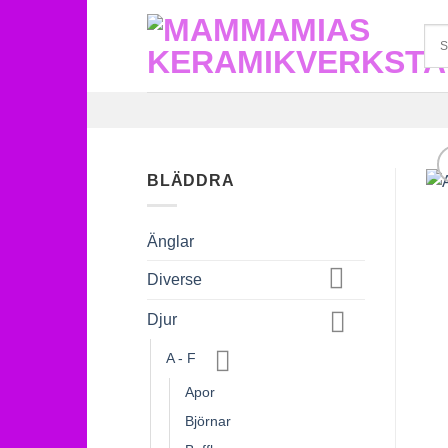
Skip
to
content
BLÄDDRA
Änglar
Diverse
Djur
A - F
Apor
Björnar