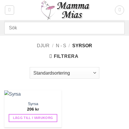
Skip
to
content
DJUR
/
N - S
/
SYRSOR
FILTRERA
Syrsa
206
kr
LÄGG TILL I VARUKORG