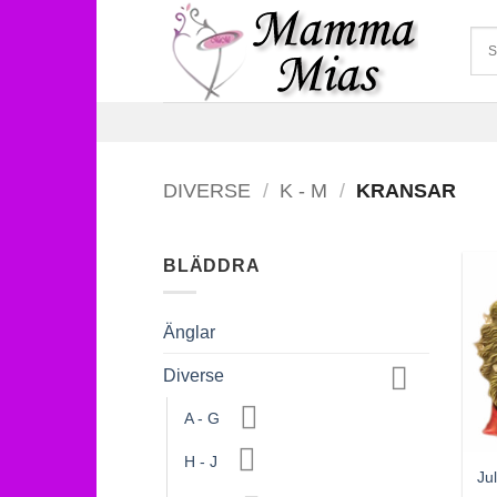
Skip
to
content
DIVERSE
/
K - M
/
KRANSAR
BLÄDDRA
Änglar
Diverse
A - G
H - J
Ju