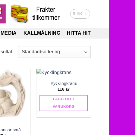
0
KR
MEDIA
KALLMÅLNING
HITTA HIT
esultat
Kycklingkrans
116
kr
LÄGG TILL I
VARUKORG
ransar små