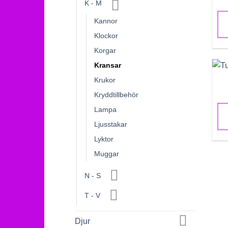
K - M
Kannor
Klockor
Korgar
Kransar
Krukor
Kryddtillbehör
Lampa
Ljusstakar
Lyktor
Muggar
N - S
T - V
Djur