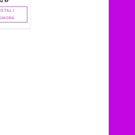
42
kr
G TILL I
RUKORG