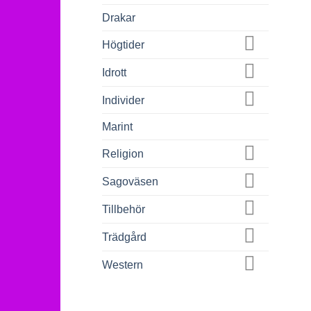
Drakar
Högtider
Idrott
Individer
Marint
Religion
Sagoväsen
Tillbehör
Trädgård
Western