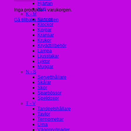
Hjärtan
Hus
Inga produkter i varukorgen.
K - M
Kannor
Gå tillbaka till butiken
Klockor
Korgar
Kransar
Krukor
Kryddtillbehör
Lampa
Ljusstakar
Lyktor
Muggar
N - S
Servetthållare
Skålar
Skor
Sparbössor
Speldosor
T - V
Tandpetshållare
Tavlor
Termometrar
Urna
Väggprydnader