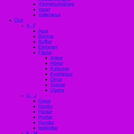
Värmeljushållare
Vaser
Vattenkrus
Djur
A - F
Apor
Björnar
Bufflar
Elefanter
Fåglar
Ankor
Hönor
Kalkoner
Kycklingar
Örnar
Tuppar
Ugglor
G - J
Grisar
Grodor
Hästar
Hjortar
Hundar
Igelkottar
K - M