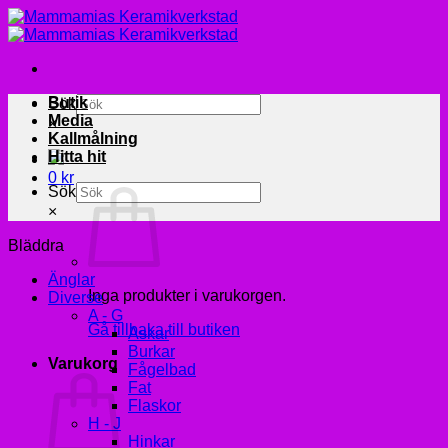
Skip
to
content
Butik
Sök
Media
×
Kallmålning
Hitta hit
0
kr
Sök
×
Bläddra
Änglar
Inga produkter i varukorgen.
Diverse
A - G
Gå tillbaka till butiken
Askar
Burkar
Varukorg
Fågelbad
Fat
Flaskor
H - J
Hinkar