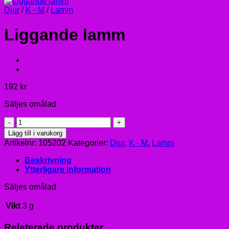
Djur
/
K - M
/
Lamm
Liggande lamm
192
kr
Säljes omålad
Liggande
lamm
Lägg till i varukorg
mängd
Artikelnr:
105202
Kategorier:
Djur
,
K - M
,
Lamm
Beskrivning
Ytterligare information
Säljes omålad
Vikt
3 g
Relaterade produkter