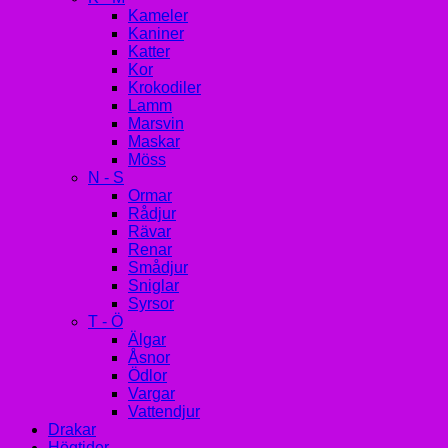
Kameler
Kaniner
Katter
Kor
Krokodiler
Lamm
Marsvin
Maskar
Möss
N - S
Ormar
Rådjur
Rävar
Renar
Smådjur
Sniglar
Syrsor
T - Ö
Älgar
Åsnor
Ödlor
Vargar
Vattendjur
Drakar
Högtider