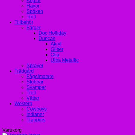
Änglar
Häxor
Spöken
Troll
Tillbehör
Färger
Doc Holliday
Duncan
Akryl
Glitter
Olja
Ultra Metallic
Sprayer
Trädgård
Fågelmatare
Stubbar
Svampar
Troll
Vättar
Western
Cowboys
Indianer
Trappers
Varukorg