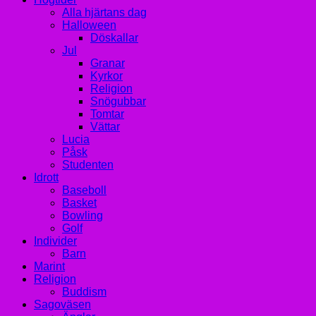
Alla hjärtans dag
Halloween
Döskallar
Jul
Granar
Kyrkor
Religion
Snögubbar
Tomtar
Vättar
Lucia
Påsk
Studenten
Idrott
Baseboll
Basket
Bowling
Golf
Individer
Barn
Marint
Religion
Buddism
Sagoväsen