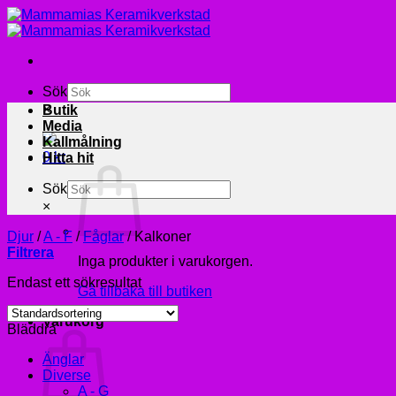
Skip
to
content
Sök
×
Butik
Media
Kallmålning
0
kr
Hitta hit
Sök
×
Djur
/
A - F
/
Fåglar
/
Kalkoner
Filtrera
Inga produkter i varukorgen.
Endast ett sökresultat
Gå tillbaka till butiken
Varukorg
Bläddra
Änglar
Diverse
A - G