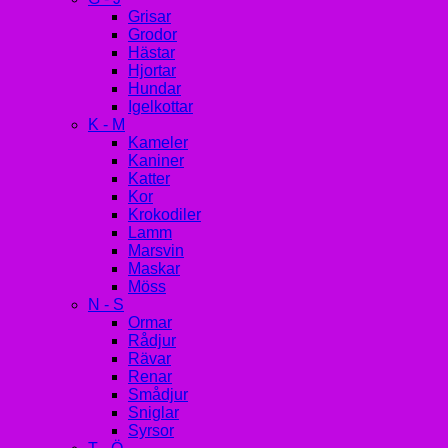
Grisar
Grodor
Hästar
Hjortar
Hundar
Igelkottar
K - M
Kameler
Kaniner
Katter
Kor
Krokodiler
Lamm
Marsvin
Maskar
Möss
N - S
Ormar
Rådjur
Rävar
Renar
Smådjur
Sniglar
Syrsor