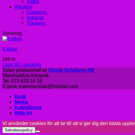
Vättar
Western
Cowboys
Indianer
Trappers
Varukorg
Kalkon
186
kr
Lägg till i varukorg
Sidan producerad av
Shade Solutions AB
MammaMias Keramik
Tel. 073 633 18 18
E-post: mamma.mias@hotmail.com
Butik
Media
Kallmålning
Hitta hit
Vi använder cookies för att se till att vi ger dig den bästa up
Sekretesspolicy