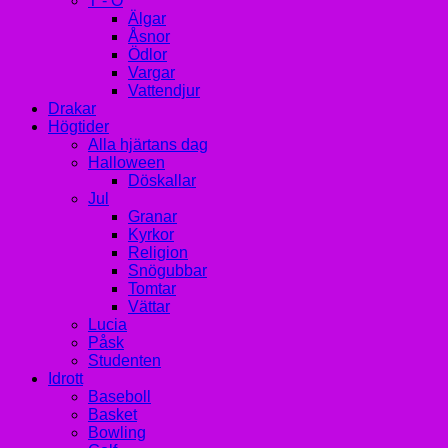
T - Ö
Älgar
Åsnor
Ödlor
Vargar
Vattendjur
Drakar
Högtider
Alla hjärtans dag
Halloween
Döskallar
Jul
Granar
Kyrkor
Religion
Snögubbar
Tomtar
Vättar
Lucia
Påsk
Studenten
Idrott
Baseboll
Basket
Bowling