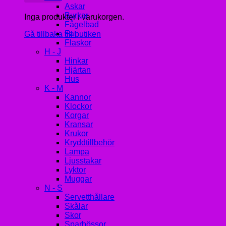
Askar
Burkar
Inga produkter i varukorgen.
Fågelbad
Fat
Gå tillbaka till butiken
Flaskor
H - J
Hinkar
Hjärtan
Hus
K - M
Kannor
Klockor
Korgar
Kransar
Krukor
Kryddtillbehör
Lampa
Ljusstakar
Lyktor
Muggar
N - S
Servetthållare
Skålar
Skor
Sparbössor