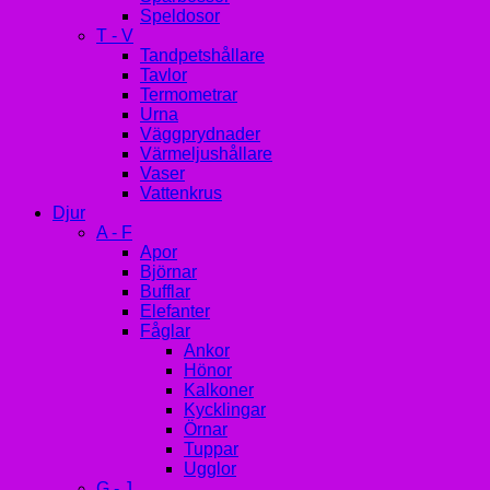
Speldosor
T - V
Tandpetshållare
Tavlor
Termometrar
Urna
Väggprydnader
Värmeljushållare
Vaser
Vattenkrus
Djur
A - F
Apor
Björnar
Bufflar
Elefanter
Fåglar
Ankor
Hönor
Kalkoner
Kycklingar
Örnar
Tuppar
Ugglor
G - J