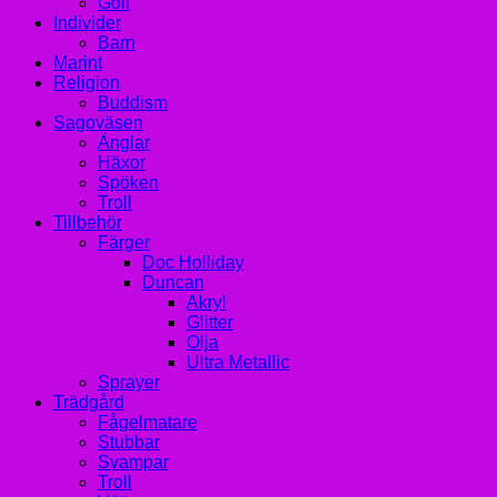
Golf
Individer
Barn
Marint
Religion
Buddism
Sagoväsen
Änglar
Häxor
Spöken
Troll
Tillbehör
Färger
Doc Holliday
Duncan
Akryl
Glitter
Olja
Ultra Metallic
Sprayer
Trädgård
Fågelmatare
Stubbar
Svampar
Troll