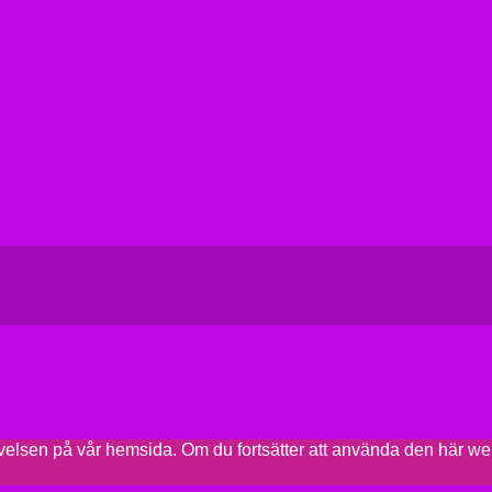
plevelsen på vår hemsida. Om du fortsätter att använda den här w