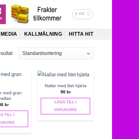
0
KR
MEDIA
KALLMÅLNING
HITTA HIT
sultat
Nallar med litet hjärta
90
kr
ar med gran
mellan
LÄGG TILL I
86
kr
VARUKORG
G TILL I
RUKORG