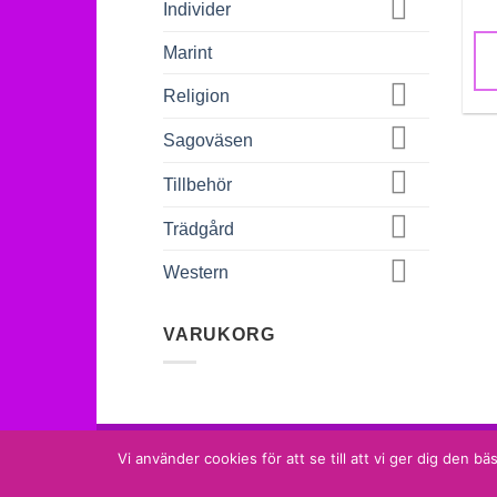
Individer
Marint
Religion
Sagoväsen
Tillbehör
Trädgård
Western
VARUKORG
MammaMias Keramik
Vi använder cookies för att se till att vi ger dig den
Tel. 073 633 18 18