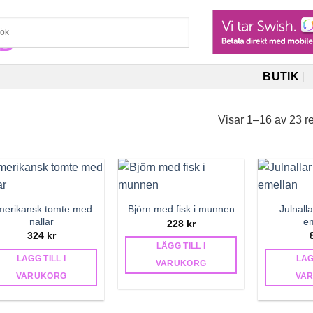
BUTIK
Visar 1–16 av 23 re
merikansk tomte med
Julnall
Björn med fisk i munnen
nallar
e
228
kr
324
kr
LÄGG TILL I
LÄGG TILL I
LÄG
VARUKORG
VARUKORG
VA