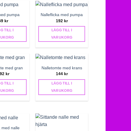
med pumpa
Nalleflicka med pumpa
59
kr
192
kr
G TILL I
LÄGG TILL I
RUKORG
VARUKORG
mte med gran
Nalletomte med krans
92
kr
144
kr
G TILL I
LÄGG TILL I
RUKORG
VARUKORG
med nalle