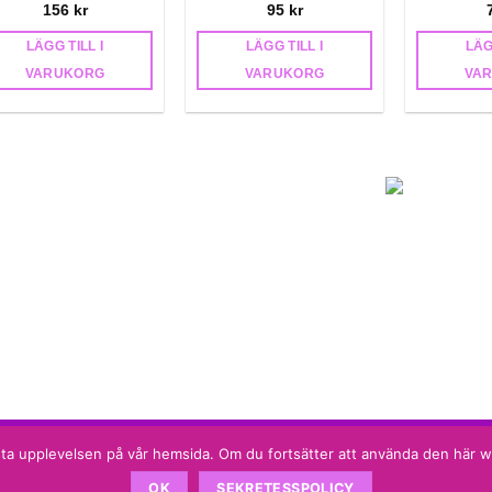
156
kr
95
kr
LÄGG TILL I
LÄGG TILL I
LÄG
VARUKORG
VARUKORG
VA
 bästa upplevelsen på vår hemsida. Om du fortsätter att använda den här
OK
SEKRETESSPOLICY