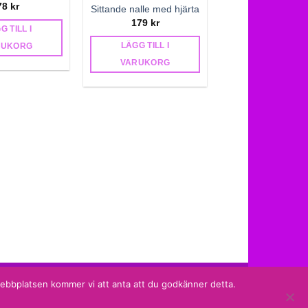
78
kr
Sittande nalle med hjärta
179
kr
G TILL I
LÄGG TILL I
RUKORG
VARUKORG
Sidan producerad av
Shade Solutions AB
 webbplatsen kommer vi att anta att du godkänner detta.