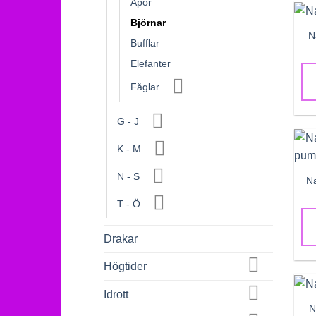
Apor
Björnar
N
Bufflar
Elefanter
Fåglar
G - J
K - M
N - S
N
T - Ö
Drakar
Högtider
Idrott
N