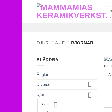
Skip
to
content
DJUR
/
A - F
/
BJÖRNAR
BLÄDDRA
A
Änglar
Diverse
Djur
A - F