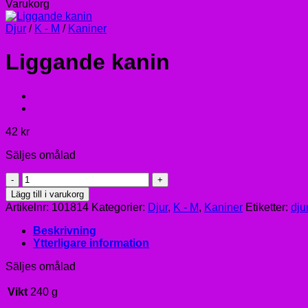
Varukorg
Djur
/
K - M
/
Kaniner
Liggande kanin
42
kr
Säljes omålad
Liggande
kanin
Lägg till i varukorg
mängd
Artikelnr:
101814
Kategorier:
Djur
,
K - M
,
Kaniner
Etiketter:
dju
Beskrivning
Ytterligare information
Säljes omålad
Vikt
240 g