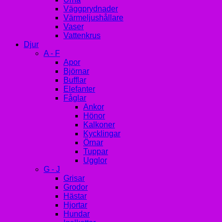
Väggprydnader
Värmeljushållare
Vaser
Vattenkrus
Djur
A - F
Apor
Björnar
Bufflar
Elefanter
Fåglar
Ankor
Hönor
Kalkoner
Kycklingar
Örnar
Tuppar
Ugglor
G - J
Grisar
Grodor
Hästar
Hjortar
Hundar