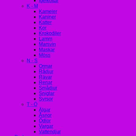
Igelkottar
K - M
Kameler
Kaniner
Katter
Kor
Krokodiler
Lamm
Marsvin
Maskar
Möss
N - S
Ormar
Rådjur
Rävar
Renar
Smådjur
Sniglar
Syrsor
T - Ö
Älgar
Åsnor
Ödlor
Vargar
Vattendjur