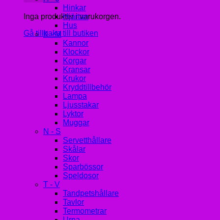
Hinkar
Inga produkter i varukorgen.
Hjärtan
Hus
Gå tillbaka till butiken
K - M
Kannor
Klockor
Korgar
Kransar
Krukor
Kryddtillbehör
Lampa
Ljusstakar
Lyktor
Muggar
N - S
Servetthållare
Skålar
Skor
Sparbössor
Speldosor
T - V
Tandpetshållare
Tavlor
Termometrar
Urna