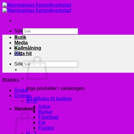
Skip
to
content
Sök
×
Butik
Media
Kallmålning
0
kr
Hitta hit
Sök
×
Bläddra
Inga produkter i varukorgen.
Änglar
Diverse
Gå tillbaka till butiken
A - G
Askar
Varukorg
Burkar
Fågelbad
Fat
Flaskor
H - J