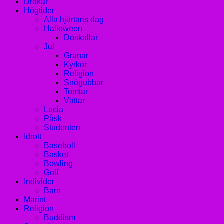
Drakar
Högtider
Alla hjärtans dag
Halloween
Döskallar
Jul
Granar
Kyrkor
Religion
Snögubbar
Tomtar
Vättar
Lucia
Påsk
Studenten
Idrott
Baseboll
Basket
Bowling
Golf
Individer
Barn
Marint
Religion
Buddism