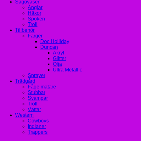
Sagoväsen
Änglar
Häxor
Spöken
Troll
Tillbehör
Färger
Doc Holliday
Duncan
Akryl
Glitter
Olja
Ultra Metallic
Sprayer
Trädgård
Fågelmatare
Stubbar
Svampar
Troll
Vättar
Western
Cowboys
Indianer
Trappers