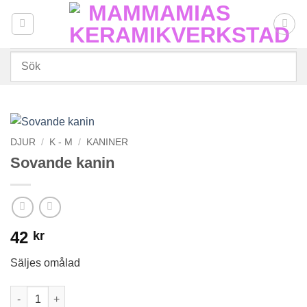
Skip
to
content
DJUR
/
K - M
/
KANINER
Sovande kanin
42
kr
Säljes omålad
Sovande kanin mängd