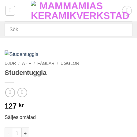
Skip
to
content
DJUR
/
A - F
/
FÅGLAR
/
UGGLOR
Studentuggla
127
kr
Säljes omålad
Studentuggla mängd