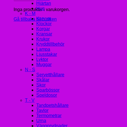
Hjärtan
Hus
Inga produkter i varukorgen.
K - M
Kannor
Gå tillbaka till butiken
Klockor
Korgar
Kransar
Krukor
Kryddtillbehör
Lampa
Ljusstakar
Lyktor
Muggar
N - S
Servetthållare
Skålar
Skor
Sparbössor
Speldosor
T - V
Tandpetshållare
Tavlor
Termometrar
Urna
Väggprydnader