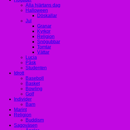
Alla hjärtans dag
Halloween
Döskallar
Jul
Granar
Kyrkor
Religion
Snögubbar
Tomtar
Vättar
Lucia
Påsk
Studenten
Idrott
Baseboll
Basket
Bowling
Golf
Individer
Barn
Marint
Religion
Buddism
Sagoväsen