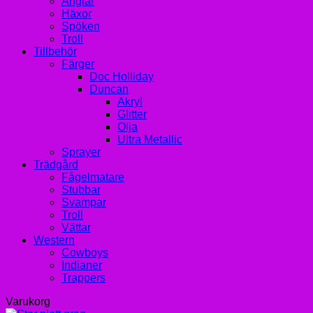
Änglar
Häxor
Spöken
Troll
Tillbehör
Färger
Doc Holliday
Duncan
Akryl
Glitter
Olja
Ultra Metallic
Sprayer
Trädgård
Fågelmatare
Stubbar
Svampar
Troll
Vättar
Western
Cowboys
Indianer
Trappers
Varukorg