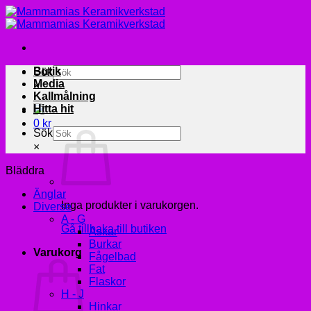
Skip
to
content
Butik
Sök
Media
×
Kallmålning
Hitta hit
0
kr
Sök
×
Bläddra
Änglar
Inga produkter i varukorgen.
Diverse
A - G
Gå tillbaka till butiken
Askar
Burkar
Varukorg
Fågelbad
Fat
Flaskor
H - J
Hinkar