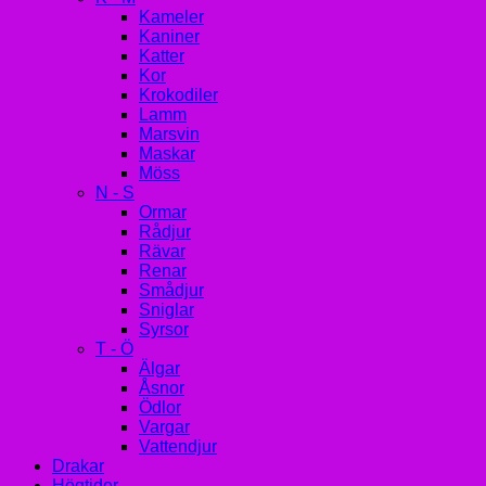
Kameler
Kaniner
Katter
Kor
Krokodiler
Lamm
Marsvin
Maskar
Möss
N - S
Ormar
Rådjur
Rävar
Renar
Smådjur
Sniglar
Syrsor
T - Ö
Älgar
Åsnor
Ödlor
Vargar
Vattendjur
Drakar
Högtider