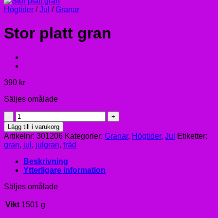
Högtider
/
Jul
/
Granar
Stor platt gran
390
kr
Säljes omålade
Stor
platt
Lägg till i varukorg
gran
Artikelnr:
301206
Kategorier:
Granar
,
Högtider
,
Jul
Etiketter:
mängd
gran
,
jul
,
julgran
,
träd
Beskrivning
Ytterligare information
Säljes omålade
Vikt
1501 g