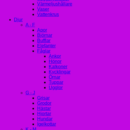
Värmeljushållare
Vaser
Vattenkrus
Djur
A - F
Apor
Björnar
Bufflar
Elefanter
Fåglar
Ankor
Hönor
Kalkoner
Kycklingar
Örnar
Tuppar
Ugglor
G - J
Grisar
Grodor
Hästar
Hjortar
Hundar
Igelkottar
K - M