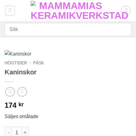
Skip
to
content
HÖGTIDER
/
PÅSK
Kaninskor
174
kr
Säljes omålade
Kaninskor mängd