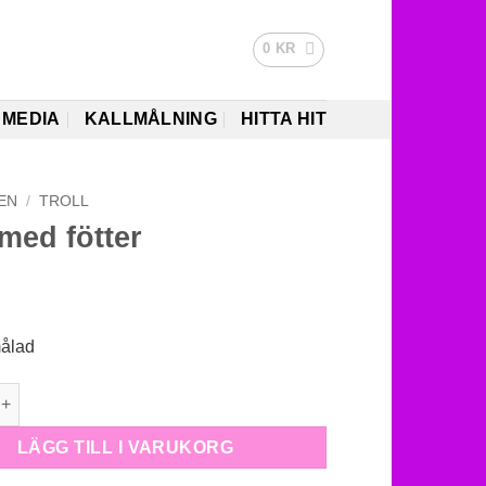
0
KR
MEDIA
KALLMÅLNING
HITTA HIT
EN
/
TROLL
med fötter
målad
fötter mängd
LÄGG TILL I VARUKORG