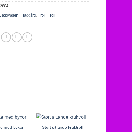
02804
Sagoväsen
,
Trädgård
,
Troll
,
Troll
jke med byxor
Stort sittande kruktroll
Sittande pixitr