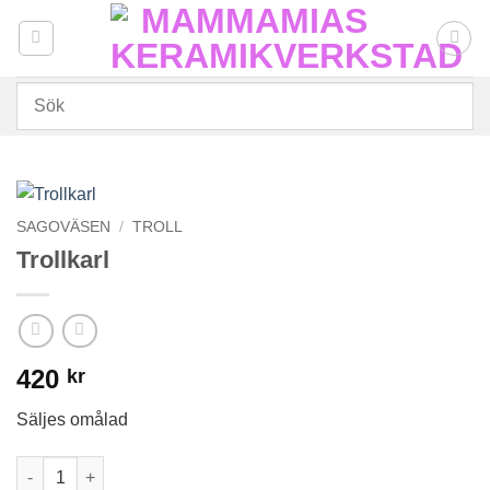
Skip
to
content
SAGOVÄSEN
/
TROLL
Trollkarl
420
kr
Säljes omålad
Trollkarl mängd