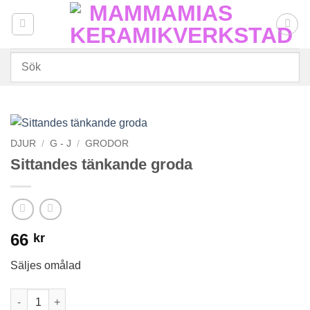
Skip
to
content
DJUR
/
G - J
/
GRODOR
Sittandes tänkande groda
66
kr
Säljes omålad
Sittandes tänkande groda mängd