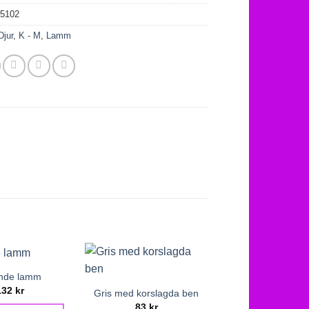
05102
Djur
,
K - M
,
Lamm
nde lamm
Liggande la
132
kr
76
kr
Gris med korslagda ben
83
kr