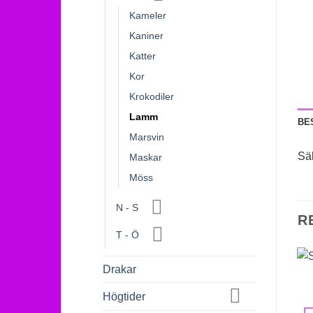
Kameler
Kaniner
Katter
Kor
Krokodiler
Lamm
BE
Marsvin
Sä
Maskar
Möss
N - S
R
T - Ö
Drakar
Högtider