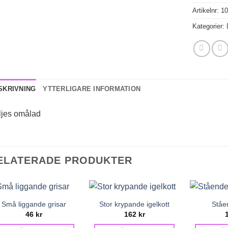
Artikelnr:
1
Kategorier:
SKRIVNING
YTTERLIGARE INFORMATION
ljes omålad
ELATERADE PRODUKTER
Små liggande grisar
Stor krypande igelkott
Ståe
46
kr
162
kr