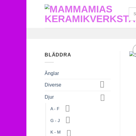
Skip
to
content
BLÄDDRA
Änglar
Diverse
Djur
A - F
G - J
K - M