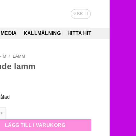
0
KR
MEDIA
KALLMÅLNING
HITTA HIT
 - M
/
LAMM
ande lamm
målad
lamm mängd
LÄGG TILL I VARUKORG