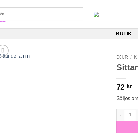
BUTIK
DJUR
/
K
Sitt
72
kr
Säljes o
Sittande 