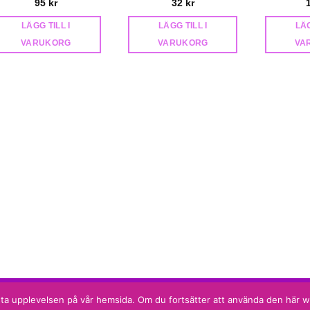
95
kr
32
kr
LÄGG TILL I
LÄGG TILL I
LÄG
VARUKORG
VARUKORG
VA
 bästa upplevelsen på vår hemsida. Om du fortsätter att använda den här