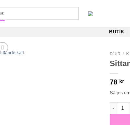
BUTIK
DJUR
/
K
Sitta
78
kr
Säljes om
Sittande 