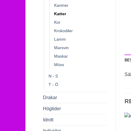
Kaniner
Katter
Kor
Krokodiler
Lamm
Marsvin
Maskar
BE
Möss
Sä
N - S
T - Ö
Drakar
R
Högtider
Idrott
Individer