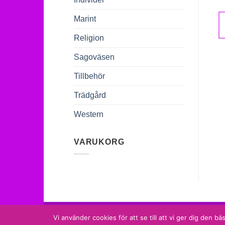
Marint
Religion
Sagoväsen
Tillbehör
Trädgård
Western
VARUKORG
MammaMias Keramik
Vi använder cookies för att se till att vi ger dig den
Tel. 073 633 18 18