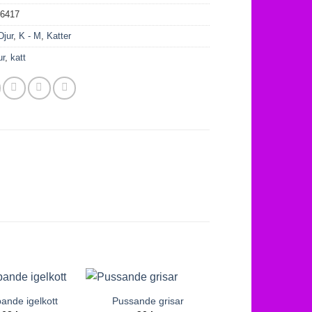
06417
Djur
,
K - M
,
Katter
ur
,
katt
pande igelkott
Pussande grisar