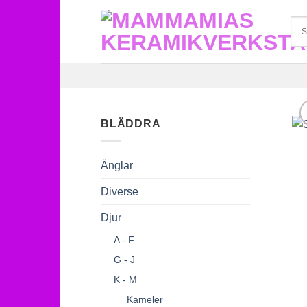
Skip
to
content
BLÄDDRA
Änglar
Diverse
Djur
A - F
G - J
K - M
Kameler