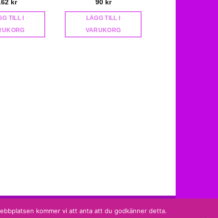
162
kr
90
kr
G TILL I
LÄGG TILL I
RUKORG
VARUKORG
Liggande la
76
kr
LÄGG TILL I
VARUKORG
Sidan producerad av
Shade Solutions AB
 webbplatsen kommer vi att anta att du godkänner detta.