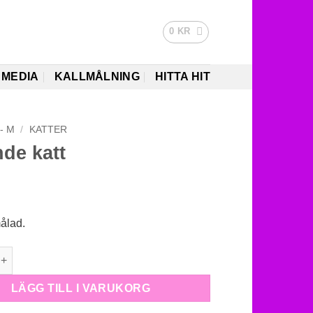
0
KR
MEDIA
KALLMÅLNING
HITTA HIT
 - M
/
KATTER
nde katt
ålad.
katt mängd
LÄGG TILL I VARUKORG