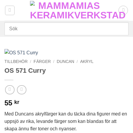
Skip
to
content
TILLBEHÖR
/
FÄRGER
/
DUNCAN
/
AKRYL
OS 571 Curry
55
kr
Med Duncans akrylfärger kan du täcka dina figurer med en
uppsjö av rika, levande färger som kan blandas för att
skapa ännu fler toner och nyanser.