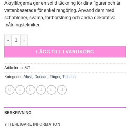
Akrylfärgerna ger en solid täckning för dina figurer och är
vattenbaserade för enkel rengöring. Använd dem med
schabloner, svamp, torrborstning och andra dekorativa
målningstekniker.
OS 571 Curry mängd
LÄGG TILL I VARUKORG
Artikelnr:
os571
Kategorier:
Akryl
,
Duncan
,
Färger
,
Tillbehör
BESKRIVNING
YTTERLIGARE INFORMATION