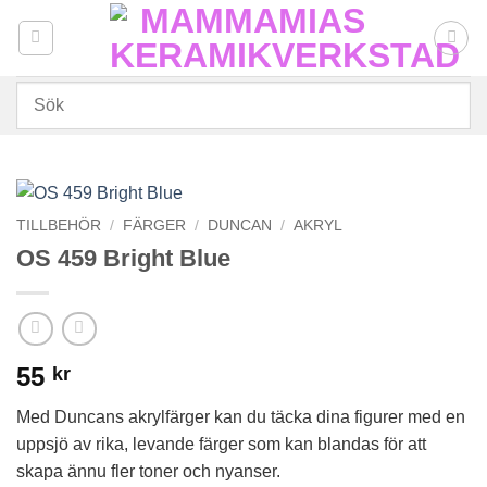
Skip
to
content
TILLBEHÖR
/
FÄRGER
/
DUNCAN
/
AKRYL
OS 459 Bright Blue
55
kr
Med Duncans akrylfärger kan du täcka dina figurer med en
uppsjö av rika, levande färger som kan blandas för att
skapa ännu fler toner och nyanser.