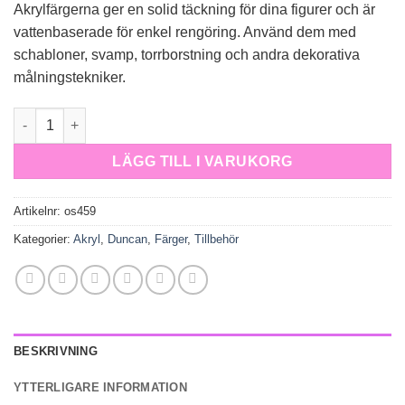
Akrylfärgerna ger en solid täckning för dina figurer och är
vattenbaserade för enkel rengöring. Använd dem med
schabloner, svamp, torrborstning och andra dekorativa
målningstekniker.
OS 459 Bright Blue mängd
LÄGG TILL I VARUKORG
Artikelnr:
os459
Kategorier:
Akryl
,
Duncan
,
Färger
,
Tillbehör
BESKRIVNING
YTTERLIGARE INFORMATION