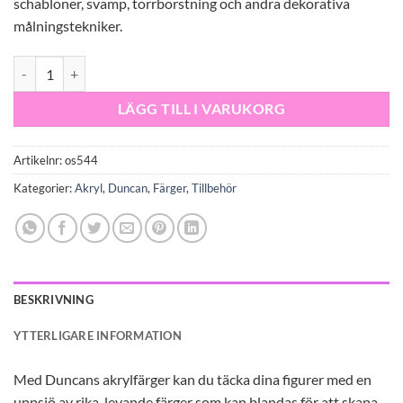
schabloner, svamp, torrborstning och andra dekorativa
målningstekniker.
OS 544 Rain Forest Green mängd
LÄGG TILL I VARUKORG
Artikelnr:
os544
Kategorier:
Akryl
,
Duncan
,
Färger
,
Tillbehör
BESKRIVNING
YTTERLIGARE INFORMATION
Med Duncans akrylfärger kan du täcka dina figurer med en
uppsjö av rika, levande färger som kan blandas för att skapa