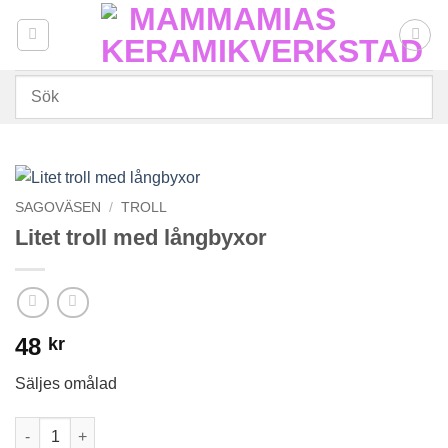
Skip
to
content
SAGOVÄSEN
/
TROLL
Litet troll med långbyxor
48
kr
Säljes omålad
Litet troll med långbyxor mängd