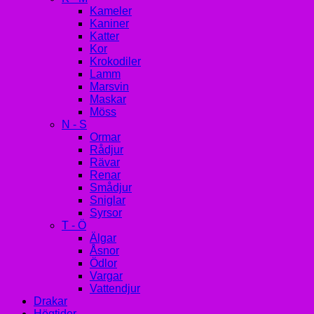
Kameler
Kaniner
Katter
Kor
Krokodiler
Lamm
Marsvin
Maskar
Möss
N - S
Ormar
Rådjur
Rävar
Renar
Smådjur
Sniglar
Syrsor
T - Ö
Älgar
Åsnor
Ödlor
Vargar
Vattendjur
Drakar
Högtider