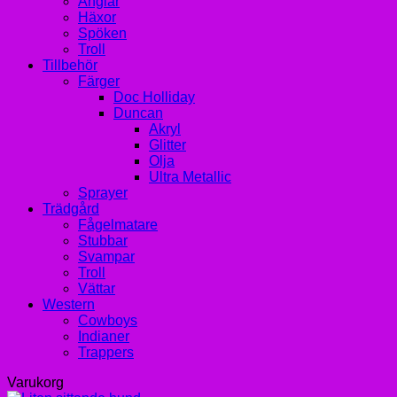
Änglar
Häxor
Spöken
Troll
Tillbehör
Färger
Doc Holliday
Duncan
Akryl
Glitter
Olja
Ultra Metallic
Sprayer
Trädgård
Fågelmatare
Stubbar
Svampar
Troll
Vättar
Western
Cowboys
Indianer
Trappers
Varukorg