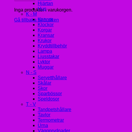
Hjärtan
Hus
Inga produkter i varukorgen.
K - M
Kannor
Gå tillbaka till butiken
Klockor
Korgar
Kransar
Krukor
Kryddtillbehör
Lampa
Ljusstakar
Lyktor
Muggar
N - S
Servetthållare
Skålar
Skor
Sparbössor
Speldosor
T - V
Tandpetshållare
Tavlor
Termometrar
Urna
Väggprydnader