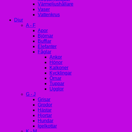
Värmeljushållare
Vaser
Vattenkrus
Djur
A - F
Apor
Björnar
Bufflar
Elefanter
Fåglar
Ankor
Hönor
Kalkoner
Kycklingar
Örnar
Tuppar
Ugglor
G - J
Grisar
Grodor
Hästar
Hjortar
Hundar
Igelkottar
K - M