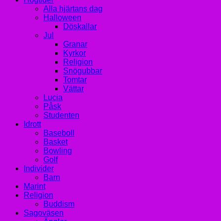
Alla hjärtans dag
Halloween
Döskallar
Jul
Granar
Kyrkor
Religion
Snögubbar
Tomtar
Vättar
Lucia
Påsk
Studenten
Idrott
Baseboll
Basket
Bowling
Golf
Individer
Barn
Marint
Religion
Buddism
Sagoväsen