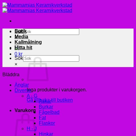
Skip
to
content
Butik
Sök
Media
×
Kallmålning
Hitta hit
0
kr
Sök
×
Bläddra
Änglar
Inga produkter i varukorgen.
Diverse
A - G
Gå tillbaka till butiken
Askar
Burkar
Varukorg
Fågelbad
Fat
Flaskor
H - J
Hinkar