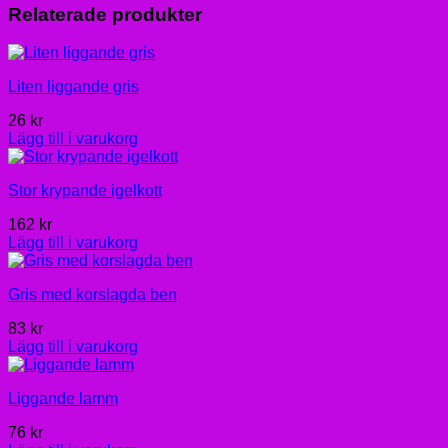
Relaterade produkter
Liten liggande gris
26
kr
Lägg till i varukorg
Stor krypande igelkott
162
kr
Lägg till i varukorg
Gris med korslagda ben
83
kr
Lägg till i varukorg
Liggande lamm
76
kr