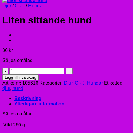
Djur
/
G - J
/
Hundar
Liten sittande hund
36
kr
Säljes omålad
Liten
sittande
Lägg till i varukorg
hund
Artikelnr:
105616
Kategorier:
Djur
,
G - J
,
Hundar
Etiketter:
mängd
djur
,
hund
Beskrivning
Ytterligare information
Säljes omålad
Vikt
260 g