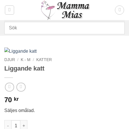
Skip
to
content
DJUR
/
K - M
/
KATTER
Liggande katt
70
kr
Säljes omålad.
Liggande katt mängd