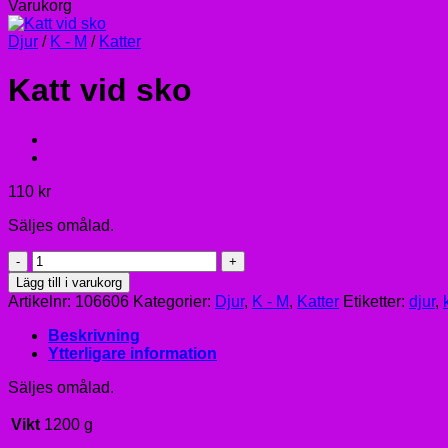
Varukorg
Djur
/
K - M
/
Katter
Katt vid sko
110
kr
Säljes omålad.
Katt
vid
Lägg till i varukorg
sko
Artikelnr:
106606
Kategorier:
Djur
,
K - M
,
Katter
Etiketter:
djur
,
mängd
Beskrivning
Ytterligare information
Säljes omålad.
Vikt
1200 g