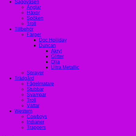
Sagoväsen
Änglar
Häxor
Spöken
Troll
Tillbehör
Färger
Doc Holliday
Duncan
Akryl
Glitter
Olja
Ultra Metallic
Sprayer
Trädgård
Fågelmatare
Stubbar
Svampar
Troll
Vättar
Western
Cowboys
Indianer
Trappers