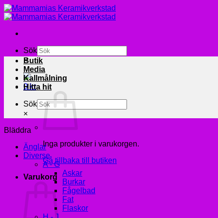
Skip
to
content
Sök
×
Butik
Media
Kallmålning
0
kr
Hitta hit
Sök
×
Bläddra
Inga produkter i varukorgen.
Änglar
Diverse
Gå tillbaka till butiken
A - G
Askar
Varukorg
Burkar
Fågelbad
Fat
Flaskor
H - J