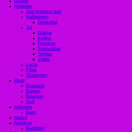
Drakar
Högtider
Alla hjärtans dag
Halloween
Döskallar
Jul
Granar
Kyrkor
Religion
Snögubbar
Tomtar
Vättar
Lucia
Påsk
Studenten
Idrott
Baseboll
Basket
Bowling
Golf
Individer
Barn
Marint
Religion
Buddism