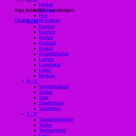
Hinkar
Inga produkter i varukorgen.
Hjärtan
Hus
Gå tillbaka till butiken
K - M
Kannor
Klockor
Korgar
Kransar
Krukor
Kryddtillbehör
Lampa
Ljusstakar
Lyktor
Muggar
N - S
Servetthållare
Skålar
Skor
Sparbössor
Speldosor
T - V
Tandpetshållare
Tavlor
Termometrar
Urna