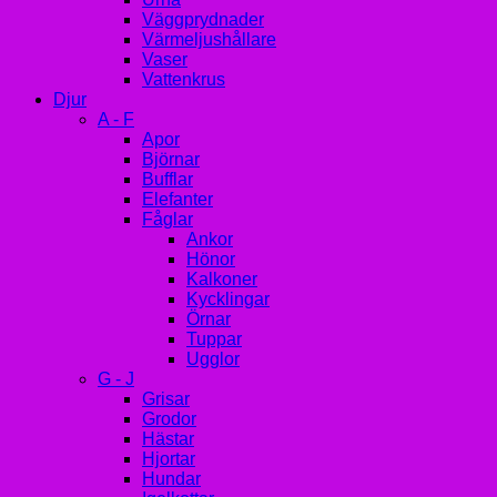
Väggprydnader
Värmeljushållare
Vaser
Vattenkrus
Djur
A - F
Apor
Björnar
Bufflar
Elefanter
Fåglar
Ankor
Hönor
Kalkoner
Kycklingar
Örnar
Tuppar
Ugglor
G - J
Grisar
Grodor
Hästar
Hjortar
Hundar