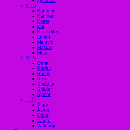
Igelkottar
K - M
Kameler
Kaniner
Katter
Kor
Krokodiler
Lamm
Marsvin
Maskar
Möss
N - S
Ormar
Rådjur
Rävar
Renar
Smådjur
Sniglar
Syrsor
T - Ö
Älgar
Åsnor
Ödlor
Vargar
Vattendjur