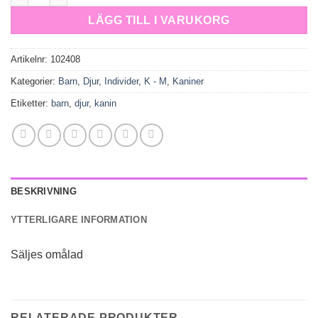
LÄGG TILL I VARUKORG
Artikelnr:
102408
Kategorier:
Barn
,
Djur
,
Individer
,
K - M
,
Kaniner
Etiketter:
barn
,
djur
,
kanin
BESKRIVNING
YTTERLIGARE INFORMATION
Säljes omålad
RELATERADE PRODUKTER