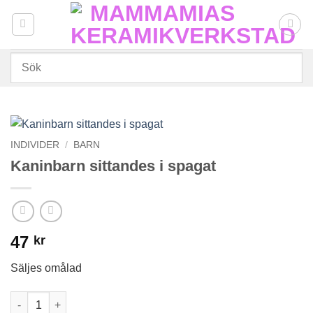
Skip
to
content
INDIVIDER
/
BARN
Kaninbarn sittandes i spagat
47
kr
Säljes omålad
Kaninbarn sittandes i spagat mängd