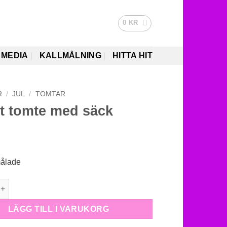
0
KR
MEDIA
KALLMÅLNING
HITTA HIT
R
/
JUL
/
TOMTAR
it tomte med säck
målade
mte med säck mängd
LÄGG TILL I VARUKORG