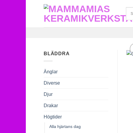
Skip
to
content
BLÄDDRA
Änglar
Diverse
Djur
Drakar
Högtider
Alla hjärtans dag