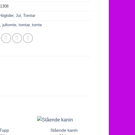
01308
Högtider
,
Jul
,
Tomtar
l
,
jultomte
,
tomtar
,
tomte
Tupp
Stående kanin