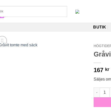
BUTIK
HÖGTIDE
Gråv
167
kr
Säljes o
Gråvit to