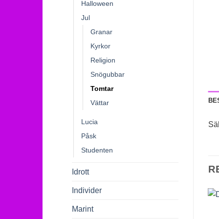
Halloween
Jul
Granar
Kyrkor
Religion
Snögubbar
Tomtar
BE
Vättar
Lucia
Sä
Påsk
Studenten
R
Idrott
Individer
Marint