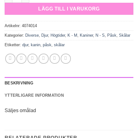
LÄGG TILL I VARUKORG
Artikelnr:
4074014
Kategorier:
Diverse
,
Djur
,
Högtider
,
K - M
,
Kaniner
,
N - S
,
Påsk
,
Skålar
Etiketter:
djur
,
kanin
,
påsk
,
skålar
BESKRIVNING
YTTERLIGARE INFORMATION
Säljes omålad
RELATERADE PRODUKTER