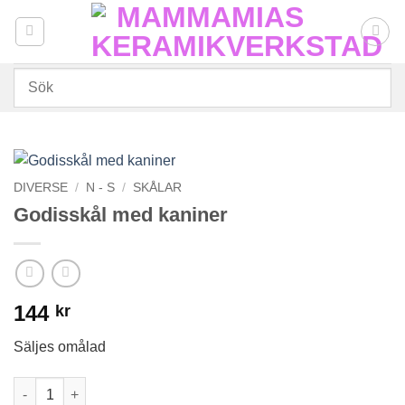
Skip
to
content
DIVERSE
/
N - S
/
SKÅLAR
Godisskål med kaniner
144
kr
Säljes omålad
Godisskål med kaniner mängd