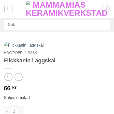
Skip
to
content
HÖGTIDER
/
PÅSK
Flickkanin i äggskal
66
kr
Säljes omålad
Flickkanin i äggskal mängd