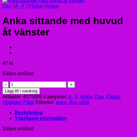
Djur
/
A - F
/
Fåglar
/
Ankor
Anka sittande med huvud
åt vänster
47
kr
Säljes omålad
Anka
sittande
Lägg till i varukorg
med
Artikelnr:
4075009
Kategorier:
A - F
,
Ankor
,
Djur
,
Fåglar
,
huvud
Högtider
,
Påsk
Etiketter:
anka
,
djur
,
påsk
åt
vänster
Beskrivning
mängd
Ytterligare information
Säljes omålad