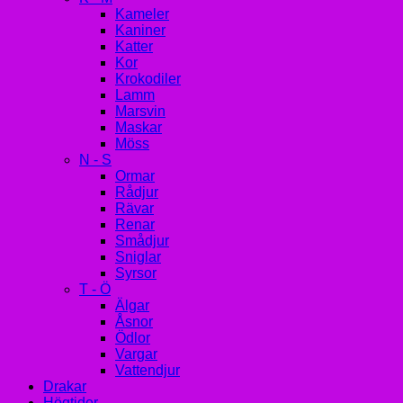
Kameler
Kaniner
Katter
Kor
Krokodiler
Lamm
Marsvin
Maskar
Möss
N - S
Ormar
Rådjur
Rävar
Renar
Smådjur
Sniglar
Syrsor
T - Ö
Älgar
Åsnor
Ödlor
Vargar
Vattendjur
Drakar
Högtider