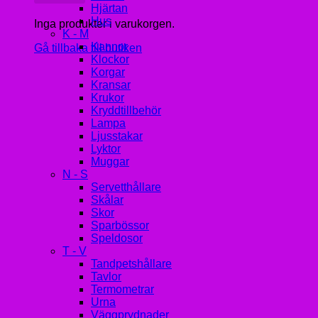
Hjärtan
Hus
Inga produkter i varukorgen.
K - M
Kannor
Gå tillbaka till butiken
Klockor
Korgar
Kransar
Krukor
Kryddtillbehör
Lampa
Ljusstakar
Lyktor
Muggar
N - S
Servetthållare
Skålar
Skor
Sparbössor
Speldosor
T - V
Tandpetshållare
Tavlor
Termometrar
Urna
Väggprydnader