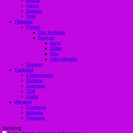
Änglar
Häxor
Spöken
Troll
Tillbehör
Färger
Doc Holliday
Duncan
Akryl
Glitter
Olja
Ultra Metallic
Sprayer
Trädgård
Fågelmatare
Stubbar
Svampar
Troll
Vättar
Western
Cowboys
Indianer
Trappers
Varukorg