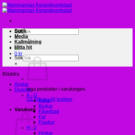
Skip
to
content
Butik
Sök
Media
×
Kallmålning
Hitta hit
0
kr
Sök
×
Bläddra
Änglar
Inga produkter i varukorgen.
Diverse
A - G
Gå tillbaka till butiken
Askar
Burkar
Varukorg
Fågelbad
Fat
Flaskor
H - J
Hinkar