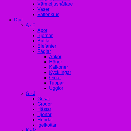
Värmeljushållare
Vaser
Vattenkrus
Djur
A - F
Apor
Björnar
Bufflar
Elefanter
Fåglar
Ankor
Hönor
Kalkoner
Kycklingar
Örnar
Tuppar
Ugglor
G - J
Grisar
Grodor
Hästar
Hjortar
Hundar
Igelkottar
K - M