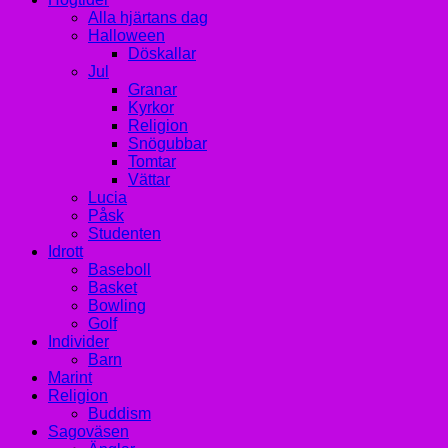
Alla hjärtans dag
Halloween
Döskallar
Jul
Granar
Kyrkor
Religion
Snögubbar
Tomtar
Vättar
Lucia
Påsk
Studenten
Idrott
Baseboll
Basket
Bowling
Golf
Individer
Barn
Marint
Religion
Buddism
Sagoväsen