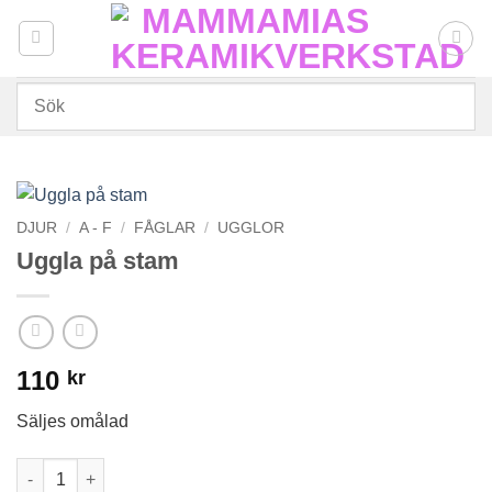
Skip
to
content
DJUR
/
A - F
/
FÅGLAR
/
UGGLOR
Uggla på stam
110
kr
Säljes omålad
Uggla på stam mängd