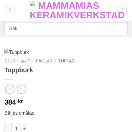
Skip
to
content
DJUR
/
A - F
/
FÅGLAR
/
TUPPAR
Tuppburk
384
kr
Säljes omålad
Tuppburk mängd