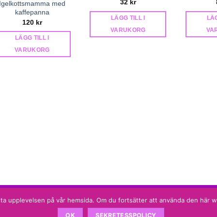
32
kr
Igelkottsmamma med
kaffepanna
LÄGG TILL I
LÄG
120
kr
VARUKORG
VA
LÄGG TILL I
VARUKORG
 bästa upplevelsen på vår hemsida. Om du fortsätter att använda den här
OK
SEKRETESSPOLICY