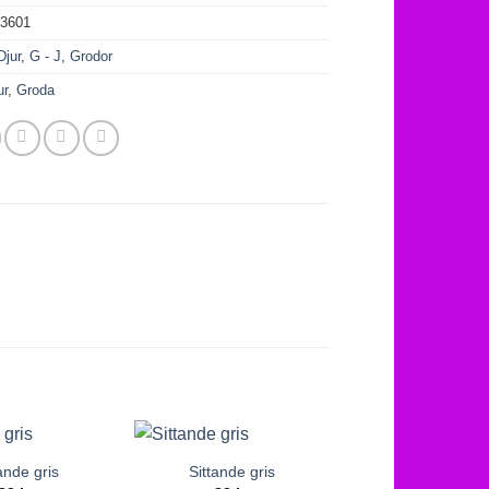
03601
Djur
,
G - J
,
Grodor
ur
,
Groda
ande gris
Sittande gris
Stående gri