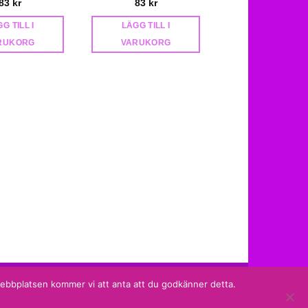
83
kr
83
kr
240
kr
G TILL I
LÄGG TILL I
LÄGG TILL I
RUKORG
VARUKORG
VARUKORG
Sidan producerad av
Shade Solutions AB
 webbplatsen kommer vi att anta att du godkänner detta.