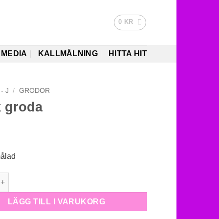
0
KR
MEDIA
KALLMÅLNING
HITTA HIT
- J
/
GRODOR
k groda
målad
da mängd
LÄGG TILL I VARUKORG