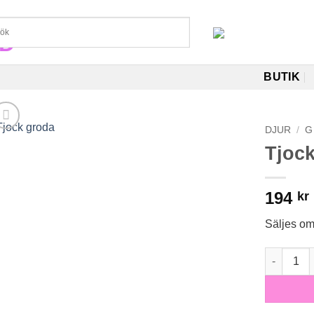
BUTIK
DJUR
/
G 
Tjoc
194
kr
Säljes o
Tjock gro