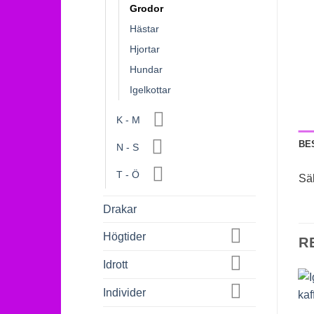
Grodor
Hästar
Hjortar
Hundar
Igelkottar
K - M
BE
N - S
T - Ö
Sä
Drakar
Högtider
R
Idrott
Individer