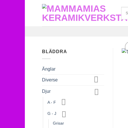
Skip
to
content
BLÄDDRA
Änglar
Diverse
Djur
A - F
G - J
Grisar