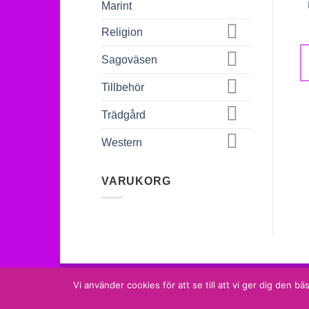
Marint
Religion
Sagoväsen
Tillbehör
Trädgård
Western
VARUKORG
MammaMias Keramik
Vi använder cookies för att se till att vi ger dig den
Tel. 073 633 18 18