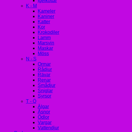
Igelkottar
K - M
Kameler
Kaniner
Katter
Kor
Krokodiler
Lamm
Marsvin
Maskar
Möss
N - S
Ormar
Rådjur
Rävar
Renar
Smådjur
Sniglar
Syrsor
T - Ö
Älgar
Åsnor
Ödlor
Vargar
Vattendjur