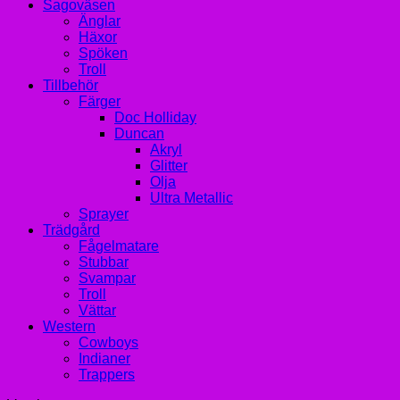
Sagoväsen
Änglar
Häxor
Spöken
Troll
Tillbehör
Färger
Doc Holliday
Duncan
Akryl
Glitter
Olja
Ultra Metallic
Sprayer
Trädgård
Fågelmatare
Stubbar
Svampar
Troll
Vättar
Western
Cowboys
Indianer
Trappers