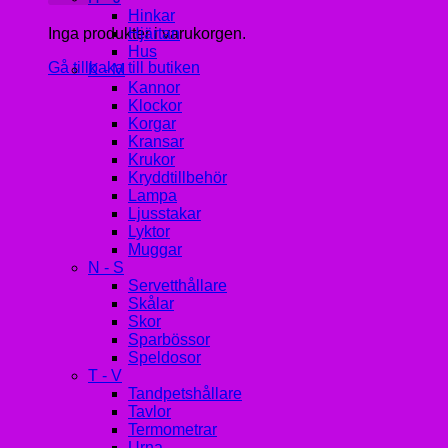
Hinkar
Inga produkter i varukorgen.
Hjärtan
Hus
Gå tillbaka till butiken
K - M
Kannor
Klockor
Korgar
Kransar
Krukor
Kryddtillbehör
Lampa
Ljusstakar
Lyktor
Muggar
N - S
Servetthållare
Skålar
Skor
Sparbössor
Speldosor
T - V
Tandpetshållare
Tavlor
Termometrar
Urna