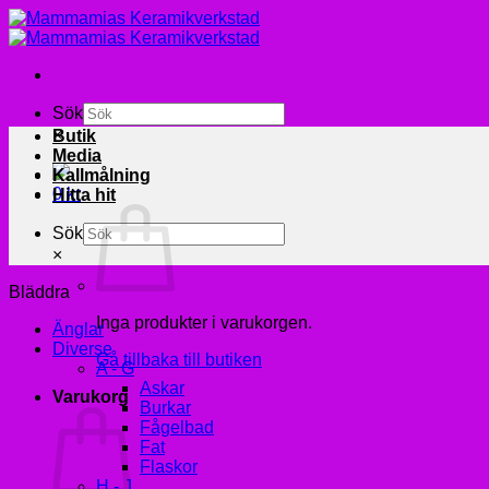
Skip
to
content
Sök
×
Butik
Media
Kallmålning
0
kr
Hitta hit
Sök
×
Bläddra
Inga produkter i varukorgen.
Änglar
Diverse
Gå tillbaka till butiken
A - G
Askar
Varukorg
Burkar
Fågelbad
Fat
Flaskor
H - J