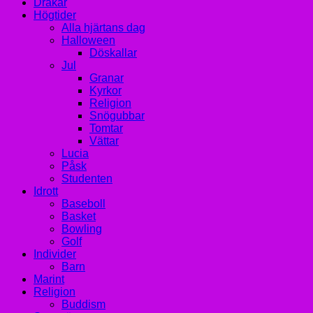
Drakar
Högtider
Alla hjärtans dag
Halloween
Döskallar
Jul
Granar
Kyrkor
Religion
Snögubbar
Tomtar
Vättar
Lucia
Påsk
Studenten
Idrott
Baseboll
Basket
Bowling
Golf
Individer
Barn
Marint
Religion
Buddism