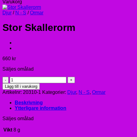
Varukorg
Djur
/
N - S
/
Ormar
Stor Skallerorm
660
kr
Säljes omålad
Stor
Skallerorm
Lägg till i varukorg
mängd
Artikelnr:
20310-1
Kategorier:
Djur
,
N - S
,
Ormar
Beskrivning
Ytterligare information
Säljes omålad
Vikt
8 g