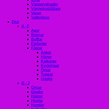
Väggprydnader
Värmeljushållare
Vaser
Vattenkrus
Djur
A - F
Apor
Björnar
Bufflar
Elefanter
Fåglar
Ankor
Hönor
Kalkoner
Kycklingar
Örnar
Tuppar
Ugglor
G - J
Grisar
Grodor
Hästar
Hjortar
Hundar