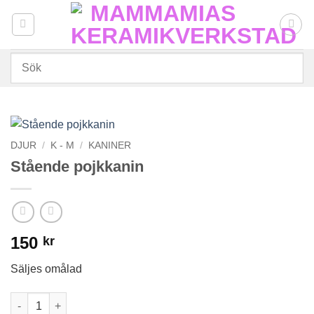
Skip
to
content
DJUR
/
K - M
/
KANINER
Stående pojkkanin
150
kr
Säljes omålad
Stående pojkkanin mängd