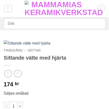
Skip
to
content
TRÄDGÅRD
/
VÄTTAR
Sittande vätte med hjärta
174
kr
Säljes omålad
Sittande vätte med hjärta mängd