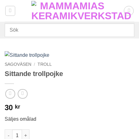
Skip
to
content
SAGOVÄSEN
/
TROLL
Sittande trollpojke
30
kr
Säljes omålad
Sittande trollpojke mängd