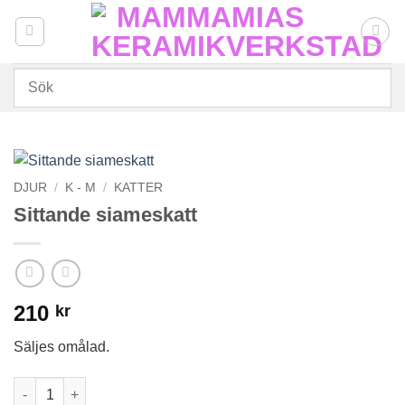
Skip
to
content
DJUR
/
K - M
/
KATTER
Sittande siameskatt
210
kr
Säljes omålad.
Sittande siameskatt mängd