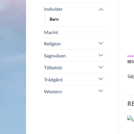
Individer
Barn
Marint
Religion
Sagoväsen
BE
Tillbehör
Säl
Trädgård
Western
R
Liggande gris