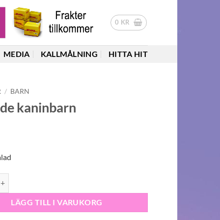
0
KR
MEDIA
KALLMÅLNING
HITTA HIT
R
/
BARN
nde kaninbarn
ålad
aninbarn mängd
LÄGG TILL I VARUKORG