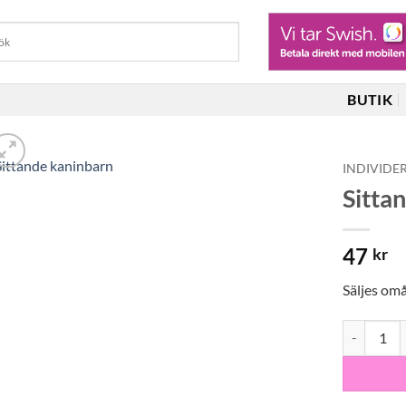
BUTIK
INDIVIDE
Sitta
47
kr
Säljes om
Sittande k