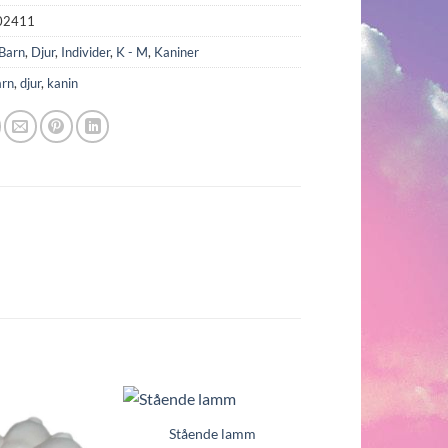
02411
Barn
,
Djur
,
Individer
,
K - M
,
Kaniner
arn
,
djur
,
kanin
Stående lamm