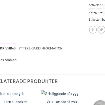
Artikelnr:
1
Kategorier:
Etiketter:
b
SKRIVNING
YTTERLIGARE INFORMATION
jes omålad
ELATERADE PRODUKTER
Liten dubbelgris
Gris liggande på rygg