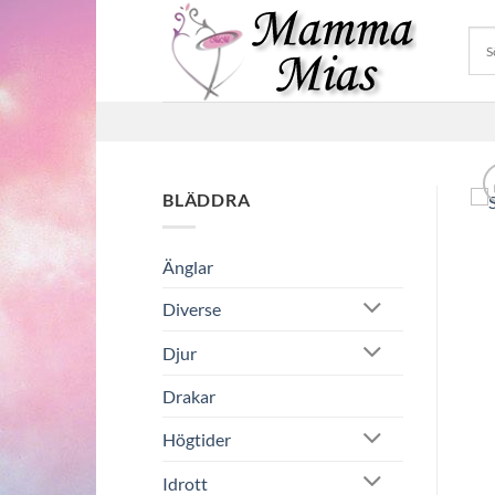
Skip
to
content
BLÄDDRA
Änglar
Diverse
Djur
Drakar
Högtider
Idrott