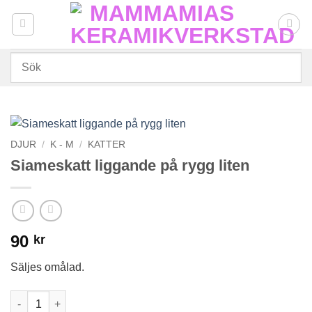
Skip
to
content
DJUR
/
K - M
/
KATTER
Siameskatt liggande på rygg liten
90
kr
Säljes omålad.
Siameskatt liggande på rygg liten mängd