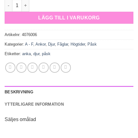
Pojkanka med väst och keps tittande vänster mängd
LÄGG TILL I VARUKORG
Artikelnr:
4076006
Kategorier:
A - F
,
Ankor
,
Djur
,
Fåglar
,
Högtider
,
Påsk
Etiketter:
anka
,
djur
,
påsk
BESKRIVNING
YTTERLIGARE INFORMATION
Säljes omålad