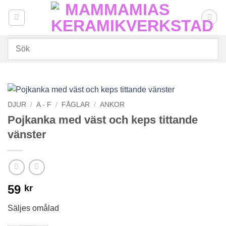
Skip
to
content
DJUR
/
A - F
/
FÅGLAR
/
ANKOR
Pojkanka med väst och keps tittande
vänster
59
kr
Säljes omålad