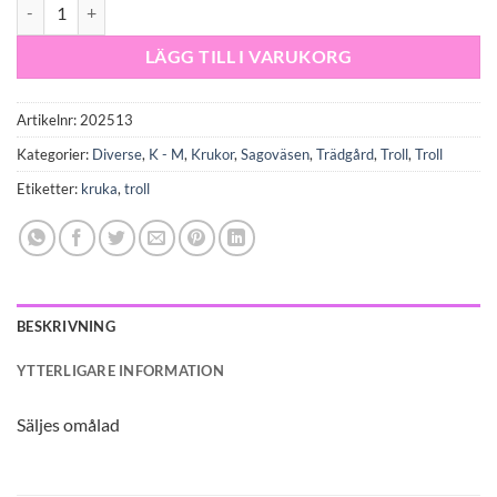
Litet sittande kruktroll mängd
LÄGG TILL I VARUKORG
Artikelnr:
202513
Kategorier:
Diverse
,
K - M
,
Krukor
,
Sagoväsen
,
Trädgård
,
Troll
,
Troll
Etiketter:
kruka
,
troll
BESKRIVNING
YTTERLIGARE INFORMATION
Säljes omålad