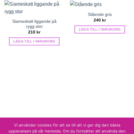
Stående gris
240
kr
Siameskatt liggande på
rygg stor
LÄGG TILL I VARUKORG
210
kr
LÄGG TILL I VARUKORG
Vi använder cookies för att se till att vi ger dig den bästa
Sidan producerad av
Shade Solutions AB
upplevelsen på vår hemsida. Om du fortsätter att använda den