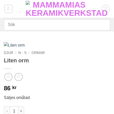
Skip
to
content
DJUR
/
N - S
/
ORMAR
Liten orm
86
kr
Säljes omålad
Liten orm mängd