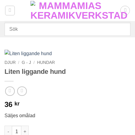
Skip
to
content
DJUR
/
G - J
/
HUNDAR
Liten liggande hund
36
kr
Säljes omålad
Liten liggande hund mängd