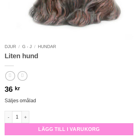
DJUR
/
G - J
/
HUNDAR
Liten hund
36
kr
Säljes omålad
Liten hund mängd
LÄGG TILL I VARUKORG