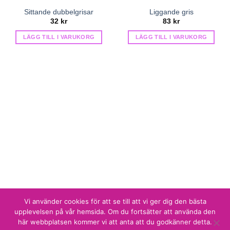
Sittande dubbelgrisar
Liggande gris
32
kr
83
kr
LÄGG TILL I VARUKORG
LÄGG TILL I VARUKORG
Vi använder cookies för att se till att vi ger dig den bästa
Sidan producerad av
Shade Solutions AB
upplevelsen på vår hemsida. Om du fortsätter att använda den
MammaMias Keramik
här webbplatsen kommer vi att anta att du godkänner detta.