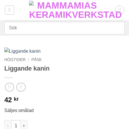
Skip
to
content
HÖGTIDER
/
PÅSK
Liggande kanin
42
kr
Säljes omålad
Liggande kanin mängd