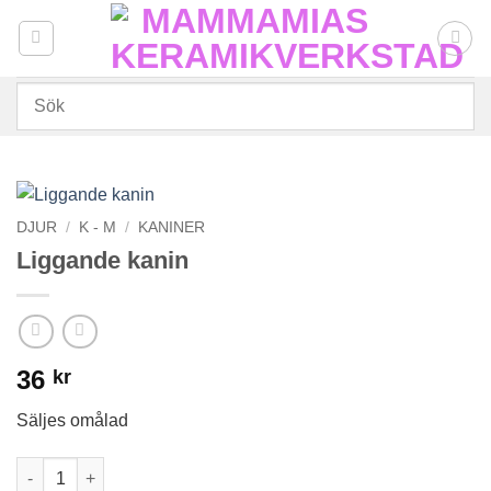
Skip
to
content
DJUR
/
K - M
/
KANINER
Liggande kanin
36
kr
Säljes omålad
Liggande kanin mängd