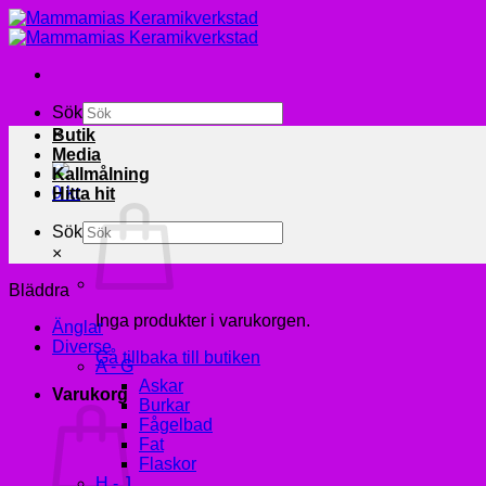
Skip
to
content
Sök
×
Butik
Media
Kallmålning
0
kr
Hitta hit
Sök
×
Bläddra
Inga produkter i varukorgen.
Änglar
Diverse
Gå tillbaka till butiken
A - G
Askar
Varukorg
Burkar
Fågelbad
Fat
Flaskor
H - J