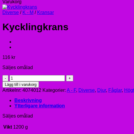
Varukorg
Diverse
/
K - M
/
Kransar
Kycklingkrans
116
kr
Säljes omålad
Kycklingkrans
mängd
Lägg till i varukorg
Artikelnr:
4074012
Kategorier:
A - F
,
Diverse
,
Djur
,
Fåglar
,
Högt
Beskrivning
Ytterligare information
Säljes omålad
Vikt
1200 g