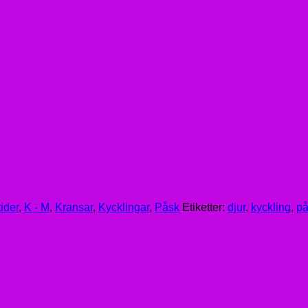
ider
,
K - M
,
Kransar
,
Kycklingar
,
Påsk
Etiketter:
djur
,
kyckling
,
på