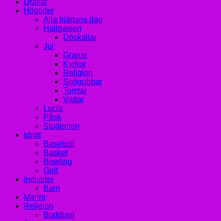
Drakar
Högtider
Alla hjärtans dag
Halloween
Döskallar
Jul
Granar
Kyrkor
Religion
Snögubbar
Tomtar
Vättar
Lucia
Påsk
Studenten
Idrott
Baseboll
Basket
Bowling
Golf
Individer
Barn
Marint
Religion
Buddism