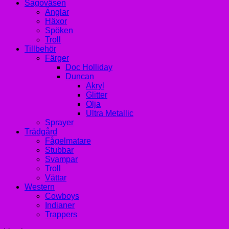
Sagoväsen
Änglar
Häxor
Spöken
Troll
Tillbehör
Färger
Doc Holliday
Duncan
Akryl
Glitter
Olja
Ultra Metallic
Sprayer
Trädgård
Fågelmatare
Stubbar
Svampar
Troll
Vättar
Western
Cowboys
Indianer
Trappers