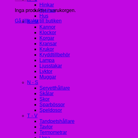
Hinkar
Inga produkter i varukorgen.
Hjärtan
Hus
Gå tillbaka till butiken
K - M
Kannor
Klockor
Korgar
Kransar
Krukor
Kryddtillbehör
Lampa
Ljusstakar
Lyktor
Muggar
N - S
Servetthållare
Skålar
Skor
Sparbössor
Speldosor
T - V
Tandpetshållare
Tavlor
Termometrar
Urna