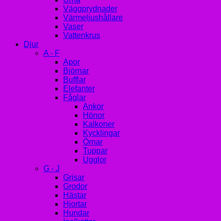
Väggprydnader
Värmeljushållare
Vaser
Vattenkrus
Djur
A - F
Apor
Björnar
Bufflar
Elefanter
Fåglar
Ankor
Hönor
Kalkoner
Kycklingar
Örnar
Tuppar
Ugglor
G - J
Grisar
Grodor
Hästar
Hjortar
Hundar