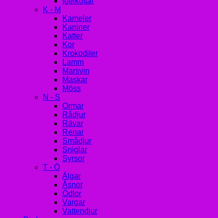
Igelkottar
K - M
Kameler
Kaniner
Katter
Kor
Krokodiler
Lamm
Marsvin
Maskar
Möss
N - S
Ormar
Rådjur
Rävar
Renar
Smådjur
Sniglar
Syrsor
T - Ö
Älgar
Åsnor
Ödlor
Vargar
Vattendjur