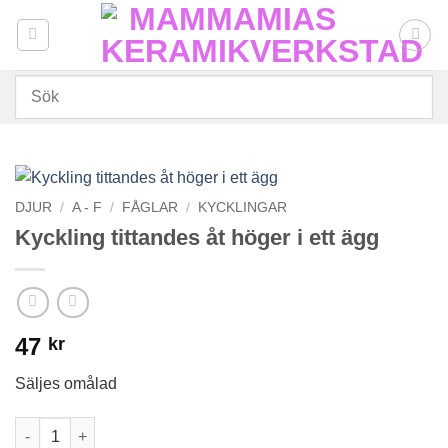
Skip
to
content
DJUR
/
A - F
/
FÅGLAR
/
KYCKLINGAR
Kyckling tittandes åt höger i ett ägg
47
kr
Säljes omålad
Kyckling tittandes åt höger i ett ägg mängd