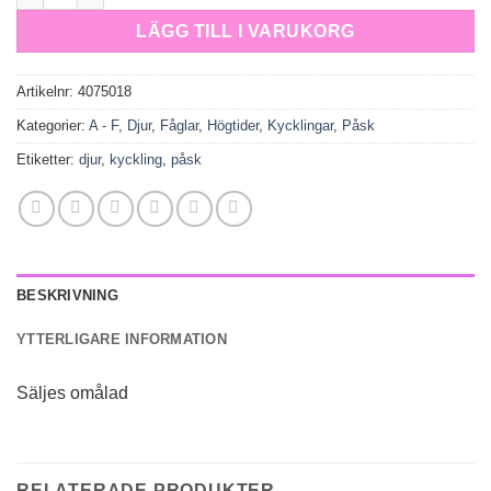
LÄGG TILL I VARUKORG
Artikelnr:
4075018
Kategorier:
A - F
,
Djur
,
Fåglar
,
Högtider
,
Kycklingar
,
Påsk
Etiketter:
djur
,
kyckling
,
påsk
BESKRIVNING
YTTERLIGARE INFORMATION
Säljes omålad
RELATERADE PRODUKTER