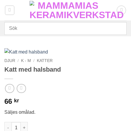
Skip
to
content
DJUR
/
K - M
/
KATTER
Katt med halsband
66
kr
Säljes omålad.
Katt med halsband mängd