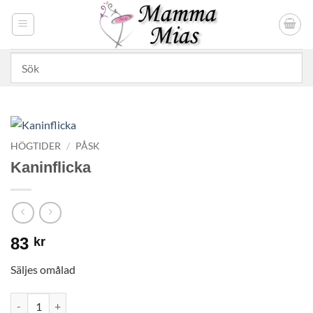
Skip
to
content
HÖGTIDER
/
PÅSK
Kaninflicka
83
kr
Säljes omålad
Kaninflicka mängd